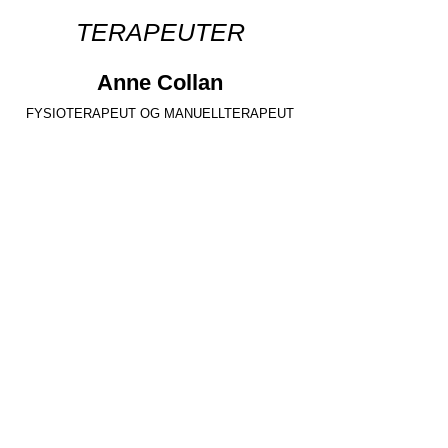
TERAPEUTER
Anne Collan
FYSIOTERAPEUT OG MANUELLTERAPEUT
Tonje Grindheim
FYSIOTERAPEUT
Spesialist i ortopedisk fysioterapi.
Master i klinisk fysioterapi - muskel og
skjelettplager
Håvard Kleppe Moe
FYSIOTERAPEUT OG MANUELLTERAPEUT